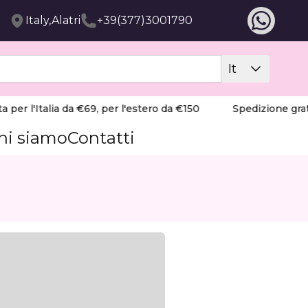
Italy,Alatri
+39(377)3001790
It
r l'Italia da €69, per l'estero da €150
Spedizione gratuita
hi siamo
Contatti
 600 M.
tte le fasi del trattamento unghie. Costruito con una bas