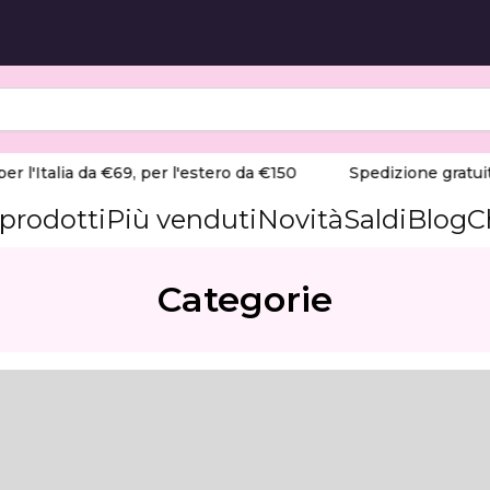
l'Italia da €69, per l'estero da €150
Spedizione gratuita pe
 prodotti
Più venduti
Novità
Saldi
Blog
C
Categorie
era)
a. Compatibile con gli aspiratori Teri 800, Turbo e Teri
 sapientemente per offrire un comfort ottimale durante tu